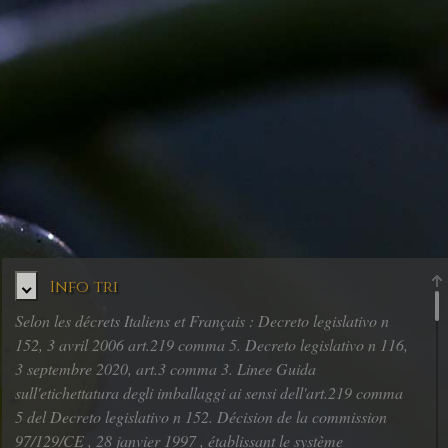
Info tri
Selon les décrets Italiens et Français : Decreto legislativo n
152, 3 avril 2006 art.219 comma 5. Decreto legislativo n 116,
3 septembre 2020, art.3 comma 3. Linee Guida
sull'etichettatura degli imballaggi ai sensi dell'art.219 comma
5 del Decreto legislativo n 152. Décision de la commission
97/129/CE , 28 janvier 1997 , établissant le système