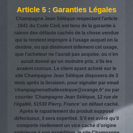
Article 5 : Garanties Légales
Champagne Jean Sélèque respectant l'article
1641 du Code Civil, est tenu de la garantie à
raison des défauts cachés de la chose vendue
qui la rendent impropre à l’usage auquel on la
destine, ou qui diminuent tellement cet usage,
que l’acheteur ne l’aurait pas acquise, ou n’en
aurait donné qu’un moindre prix, s’ils les
avaient connus. Le client ayant acheté sur le
site Champagne Jean Sélèque disposera de 3
mois après la livraison, pour signaler par email
'champagnenathalieseleque@orange.fr'
ou par
courrier
'Champagne Jean Sélèque, 12 rue de
l'égalité, 51530 Pierry, France'
un défaut caché.
Après le rapatriement du produit supposé
défectueux, il sera expertisé. S'il est avéré qu’il
comporte réellement un vice caché d’origine
antérieure à son expédition, le site Champagne