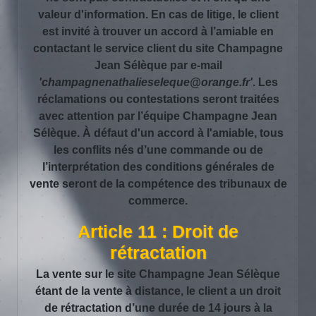
valeur d'information. En cas de litige, le client
est invité à trouver un accord à l’amiable en
contactant le service client du site Champagne
Jean Sélèque par e-mail
'champagnenathalieseleque@orange.fr'
. Les
réclamations ou contestations seront traitées
avec attention par l’équipe Champagne Jean
Sélèque. À défaut d'un accord à l'amiable, tous
les conflits nés d’une commande ou de
l’interprétation des conditions générales de
vente seront de la compétence des tribunaux de
commerce.
Article 11 : Droit de
rétractation
La vente sur le site Champagne Jean Sélèque
étant de la vente à distance, le client a un droit
de rétractation d’une durée de 14 jours à la