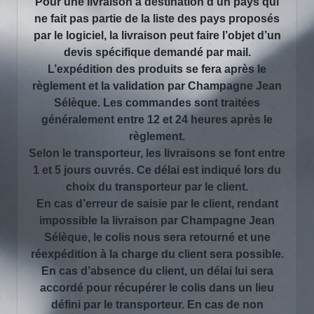
Pour une livraison à destination d’un pays qui
ne fait pas partie de la liste des pays proposés
par le logiciel, la livraison peut faire l’objet d’un
devis spécifique demandé par mail.
L’expédition des produits se fera après le
règlement et la validation par Champagne Jean
Sélèque. Les commandes sont traitées
généralement entre 12 et 24 heures après le
règlement.
Selon le transporteur, les livraisons se font entre
1 et 5 jours ouvrés. Ce délai est indiqué lors du
choix du transporteur par le client.
En cas d’erreur de saisie par le client, rendant
impossible la livraison par Champagne Jean
Sélèque, le colis nous sera retourné et une
réexpédition à la charge du client sera possible.
En cas d’absence du client, un délai lui sera
accordé pour récupérer le colis dans un lieu
défini par le transporteur. En cas de non