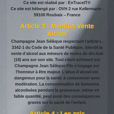
Ce site est réalisé par :
EnTraceIT®
Ce site est hébergé par : OVH 2 rue Kellermann -
59100 Roubaix – France
Article 3 : Mention Vente
Alcool
Champagne Jean Sélèque respectant l’article L.
3342-1 du Code de la Santé Publique, interdit la
vente d’alcool aux mineurs de moins de dix-huit
(18) ans sur son site. Tout client achetant sur
Champagne Jean Sélèque Fils s’engage sur
l'honneur à être majeur. L’abus d’alcool est
dangereux pour la santé, à consommer avec
modération. La consommation de boissons
alcoolisées pendant la grossesse, même en
faible quantité, peut avoir des conséquences
graves sur la santé de l’enfant.
Article 4 : Les prix