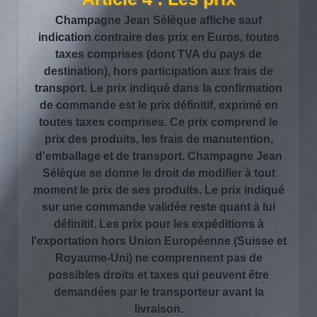
Champagne Jean Sélèque affiche sauf
indication contraire des prix en Euros, toutes
taxes comprises (dont TVA du pays de
destination), hors participation aux frais de
transport. Le prix indiqué dans la confirmation
de commande est le prix définitif, exprimé en
toutes taxes comprises. Ce prix comprend le
prix des produits, les frais de manutention,
d'emballage et de transport. Champagne Jean
Sélèque se donne le droit de modifier à tout
moment le prix de ses produits. Le prix indiqué
sur une commande validée reste quant à lui
définitif. Les prix pour les expéditions à
l'exportation hors Union Européenne (Suisse et
Royaume-Uni) ne comprennent pas de
possibles droits et taxes qui peuvent être
demandées par le transporteur avant la
livraison.