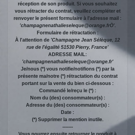
réception de son produit. Si vous souhaitez
vous rétracter du contrat, veuillez compléter et
renvoyer le présent formulaire à l'adresse mail :
'champagnenathalieseleque@orange.frÒ'
.
Formulaire de rétractation :
À l'attention de
'Champagne Jean Sélèque, 12
rue de l'égalité 51530 Pierry, France'
ADRESSE MAIL:
'champagnenathalieseleque@orange.fr'
Je/nous (*) vous notifie/notifions (*) par la
présente ma/notre (*) rétractation du contrat
portant sur la vente du bien ci-dessous :
Commandé le/reçu le (*) :
Nom du (des) consommateur(s) :
Adresse du (des) consommateur(s) :
Date :
(*) Supprimer la mention inutile.
-------
Vous pourrez ensuite retourner le produit à